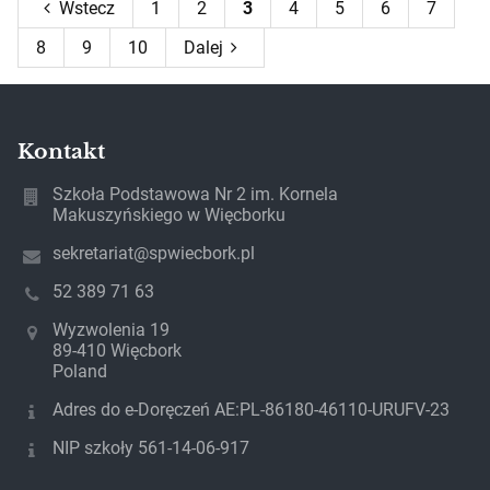
Wstecz
1
2
3
4
5
6
7
8
9
10
Dalej
Kontakt
Szkoła Podstawowa Nr 2 im. Kornela
Makuszyńskiego w Więcborku
sekretariat@spwiecbork.pl
52 389 71 63
Wyzwolenia 19
89-410 Więcbork
Poland
Adres do e-Doręczeń AE:PL-86180-46110-URUFV-23
NIP szkoły 561-14-06-917