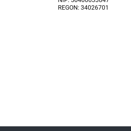
NIP: 50400033847
REGON: 34026701