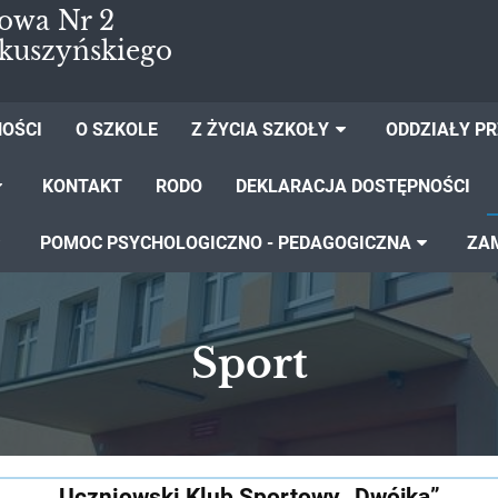
owa Nr 2
kuszyńskiego
OŚCI
O SZKOLE
Z ŻYCIA SZKOŁY
ODDZIAŁY P
KONTAKT
RODO
DEKLARACJA DOSTĘPNOŚCI
POMOC PSYCHOLOGICZNO - PEDAGOGICZNA
ZA
Sport
Uczniowski Klub Sportowy „Dwójka”