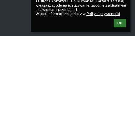
Ta strona wykorzystuje pliki cookies. Korzystając z niej 
wyrażasz zgodę na ich używanie, zgodnie z aktualnymi 
ustawieniami przeglądarki.

Więcej informacji znajdziesz w 
Polityce prywatności
.
OK