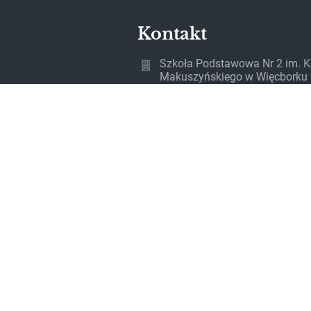
Kontakt
Szkoła Podstawowa Nr 2 im. K
Makuszyńskiego w Więcborku
sekretariat@spwiecbork.pl
52 389 71 63
Wyzwolenia 19
89-410 Więcbork
Poland
Adres do e-Doręczeń AE:PL-86
46110-URUFV-23
NIP szkoły 561-14-06-917