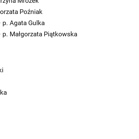
arzyna Mrozek
orzata Poźniak
 p. Agata Gulka
 p. Małgorzata Piątkowska
ki
ska