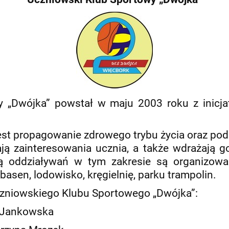
 „Dwójka” powstał w maju 2003 roku z inicja
jest propagowanie zdrowego trybu życia oraz pod
ają zainteresowania ucznia, a także wdrażają 
ą oddziaływań w tym zakresie są organizowa
asen, lodowisko, kręgielnię, parku trampolin.
czniowskiego Klubu Sportowego „Dwójka”:
a Jankowska