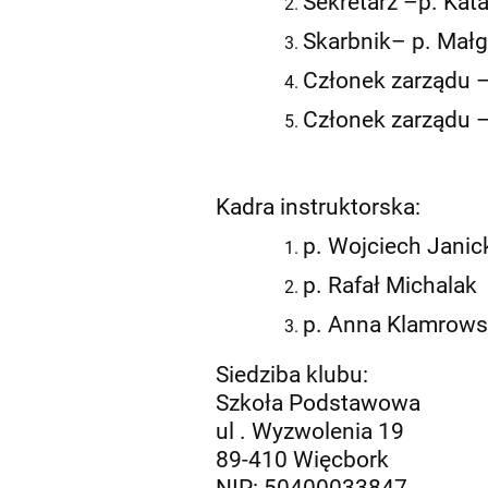
Sekretarz –p. Kat
Skarbnik– p. Małg
Członek zarządu –
Członek zarządu –
Kadra instruktorska:
p. Wojciech Janic
p. Rafał Michalak
p. Anna Klamrow
Siedziba klubu:
Szkoła Podstawowa
ul . Wyzwolenia 19
89-410 Więcbork