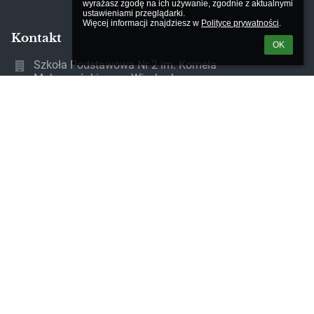
wyrażasz zgodę na ich używanie, zgodnie z aktualnymi 
ustawieniami przeglądarki.

Więcej informacji znajdziesz w 
Polityce prywatności
.
Kontakt
OK
Szkoła Podstawowa Nr 2 im. Kornela
Makuszyńskiego w Więcborku
sekretariat@spwiecbork.pl
52 389 71 63
Wyzwolenia 19
89-410 Więcbork
Poland
Adres do e-Doręczeń AE:PL-86180-46110-URUFV-23
NIP szkoły 561-14-06-917