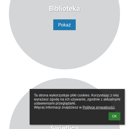
Biblioteka
Pokaż
Ta strona wykorzystuje pliki cookies. Korzystając z niej 
wyrażasz zgodę na ich używanie, zgodnie z aktualnymi 
ustawieniami przeglądarki.

Więcej informacji znajdziesz w 
Polityce prywatności
.
OK
Świetlica