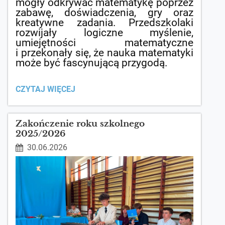
mogły odkrywać matematykę poprzez
zabawę, doświadczenia, gry oraz
kreatywne zadania. Przedszkolaki
rozwijały logiczne myślenie,
umiejętności matematyczne
i przekonały się, że nauka matematyki
może być fascynującą przygodą.
„ROSNĘ
CZYTAJ WIĘCEJ
Z
MATEMATYKĄ”:
Zakończenie roku szkolnego
2025/2026
30.06.2026