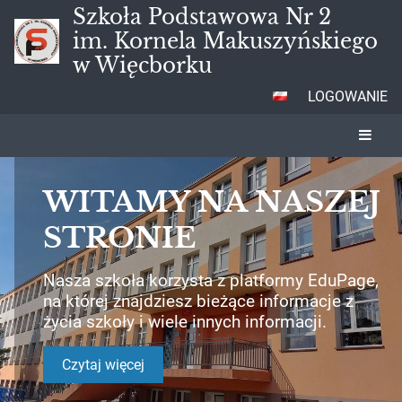
Szkoła Podstawowa Nr 2
im. Kornela Makuszyńskiego
w Więcborku
LOGOWANIE
Strona
główna
WITAMY NA NASZEJ
STRONIE
Nasza szkoła korzysta z platformy EduPage,
na której znajdziesz bieżące informacje z
życia szkoły i wiele innych informacji.
Czytaj więcej