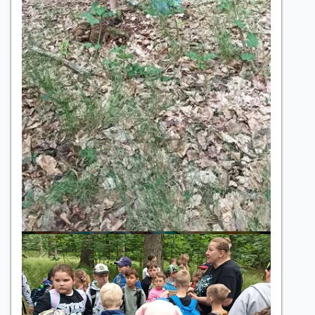
2
Uczniowie klas 1a i 3b oraz dzieci
z grupy „Motylki” wzięli udział w