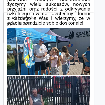
życzymy wielu sukcesów, nowych
przyjaźni oraz radości z odkrywania
szkolnego świata. Jesteśmy dumni
„Lato w Parku”
z każdego z Was i wierzymy, że w
szkole poradzicie sobie doskonale!
25.06.2026
UROCZYSTE
CZYTAJ WIĘCEJ
ZAKOŃCZENIE
ROKU
PRZEDSZKOLNEGO
GRUPY
6-
LATKÓW: