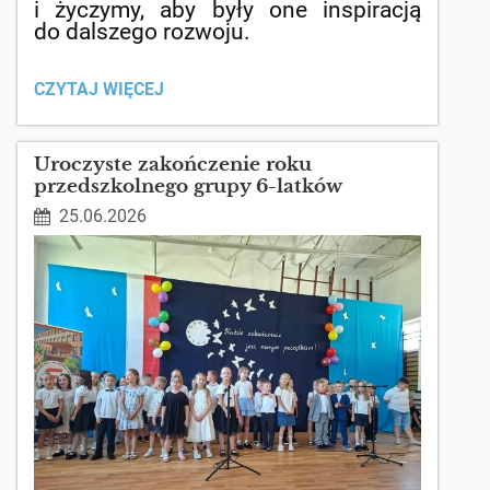
i życzymy, aby były one inspiracją
do dalszego rozwoju.
ZAKOŃCZENIE
CZYTAJ WIĘCEJ
ROKU
SZKOLNEGO
2025/2026:
Uroczyste zakończenie roku
przedszkolnego grupy 6-latków
25.06.2026