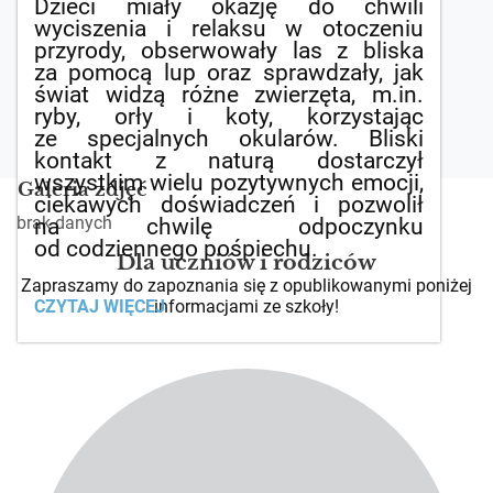
Dzieci miały okazję do chwili
wyciszenia i relaksu w otoczeniu
przyrody, obserwowały las z bliska
za pomocą lup oraz sprawdzały, jak
świat widzą różne zwierzęta, m.in.
ryby, orły i koty, korzystając
ze specjalnych okularów. Bliski
kontakt z naturą dostarczył
wszystkim wielu pozytywnych emocji,
Galeria zdjęć
ciekawych doświadczeń i pozwolił
brak danych
na chwilę odpoczynku
od codziennego pośpiechu.
Dla uczniów i rodziców
Zapraszamy do zapoznania się z opublikowanymi poniżej
LEŚNE
informacjami ze szkoły!
CZYTAJ WIĘCEJ
WYCISZENIE: