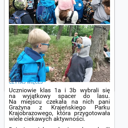
ogólnopolskim projekcie
edukacyjnym „Pieczarki z Klasą”,
organizowanym przez Agaris Myco
Poland.
Dzięki otrzymanym bezpłatnym
zestawom do uprawy grzybów nasi
uczniowie mogli samodzielnie
obserwować proces wzrostu
pieczarek, poznawać ich wymagania
oraz zdobywać wiedzę przyrodniczą
poprzez praktyczne doświadczenia.
HODOWLA
CZYTAJ WIĘCEJ
PIECZAREK
Uczniowie klas 1a i 3b wybrali się
W
na wyjątkowy spacer do lasu.
KLASIE:
Na miejscu czekała na nich pani
Grażyna z Krajeńskiego Parku
Krajobrazowego, która przygotowała
wiele ciekawych aktywności.