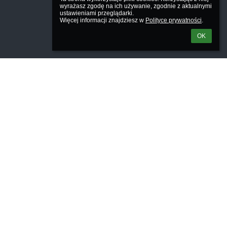
wyrażasz zgodę na ich używanie, zgodnie z aktualnymi 
ustawieniami przeglądarki.

Więcej informacji znajdziesz w 
Polityce prywatności
.
OK
Powered by
aSc EduPage