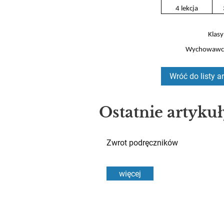
4 lekcja
Klasy
Wychowawcy 
Wróć do listy a
Ostatnie artyku
Zwrot podręczników
więcej