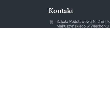
Kontakt
Szkoła Podstawowa Nr 2 im. K
Makuszyńskiego w Więcborku
sekretariat@spwiecbork.pl
52 389 71 63
Wyzwolenia 19
89-410 Więcbork
Poland
Adres do e-Doręczeń AE:PL-86
46110-URUFV-23
NIP szkoły 561-14-06-917
Wersja dla słabowidzących